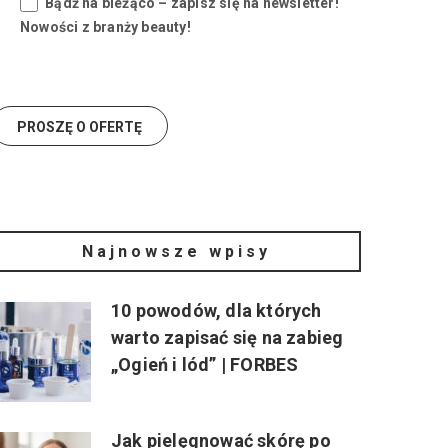
Bądź na bieżąco – zapisz się na newsletter!
Nowości z branży beauty!
Najnowsze wpisy
10 powodów, dla których
warto zapisać się na zabieg
„Ogień i lód” | FORBES
Jak pielęgnować skórę po