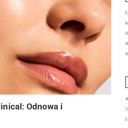
E
M
R
W
W
A
inical: Odnowa i
C
E