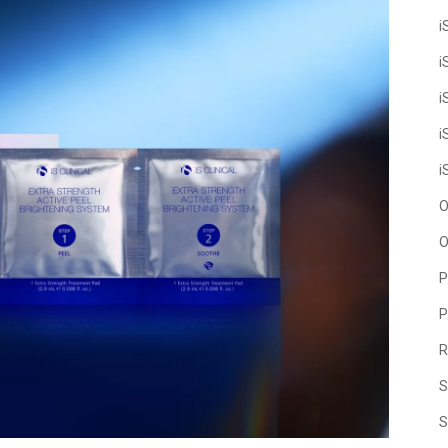
i
i
i
i
i
O
O
P
P
R
S
S