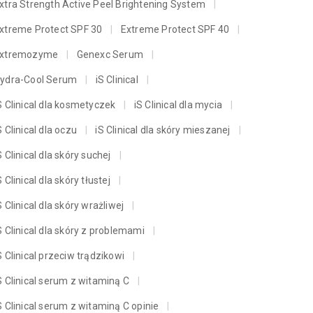
xtra Strength Active Peel Brightening System
xtreme Protect SPF 30
Extreme Protect SPF 40
xtremozyme
Genexc Serum
ydra-Cool Serum
iS Clinical
S Clinical dla kosmetyczek
iS Clinical dla mycia
S Clinical dla oczu
iS Clinical dla skóry mieszanej
S Clinical dla skóry suchej
S Clinical dla skóry tłustej
S Clinical dla skóry wrażliwej
S Clinical dla skóry z problemami
S Clinical przeciw trądzikowi
S Clinical serum z witaminą C
S Clinical serum z witaminą C opinie