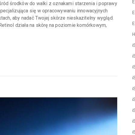
E
śród środków do walki z oznakami starzenia i poprawy
 specjalizująca się w opracowywaniu innowacyjnych
E
ktach, aby nadać Twojej skórze nieskazitelny wygląd.
E
? Retinol działa na skórę na poziomie komórkowym,
H
i
i
i
i
i
i
i
i
i