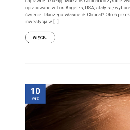
naprawdę działają. Marka iS Clinical korzystnie wy
opracowane w Los Angeles, USA, stały się wyborem
świecie. Dlaczego właśnie iS Clinical? Oto 6 prz
inwestycja w […]
WIĘCEJ
10
wrz