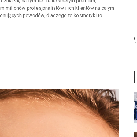
różnia się na tym tle. Te kosmetyki premium,
 milionów profesjonalistów i ich klientów na całym
ekonujących powodów, dlaczego te kosmetyki to