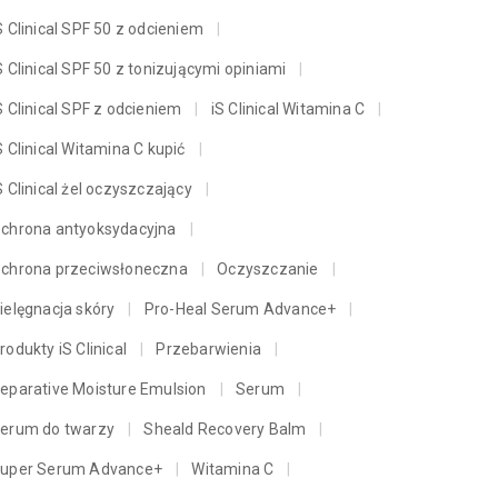
S Clinical SPF 50 z odcieniem
S Clinical SPF 50 z tonizującymi opiniami
S Clinical SPF z odcieniem
iS Clinical Witamina C
S Clinical Witamina C kupić
S Clinical żel oczyszczający
chrona antyoksydacyjna
chrona przeciwsłoneczna
Oczyszczanie
ielęgnacja skóry
Pro-Heal Serum Advance+
rodukty iS Clinical
Przebarwienia
eparative Moisture Emulsion
Serum
erum do twarzy
Sheald Recovery Balm
uper Serum Advance+
Witamina C