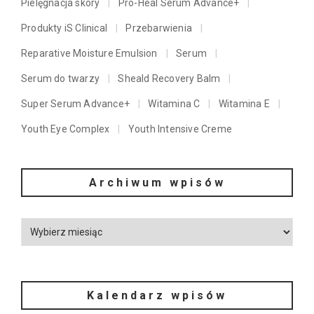
Pielęgnacja skóry
Pro-Heal Serum Advance+
Produkty iS Clinical
Przebarwienia
Reparative Moisture Emulsion
Serum
Serum do twarzy
Sheald Recovery Balm
Super Serum Advance+
Witamina C
Witamina E
Youth Eye Complex
Youth Intensive Creme
Archiwum wpisów
Kalendarz wpisów