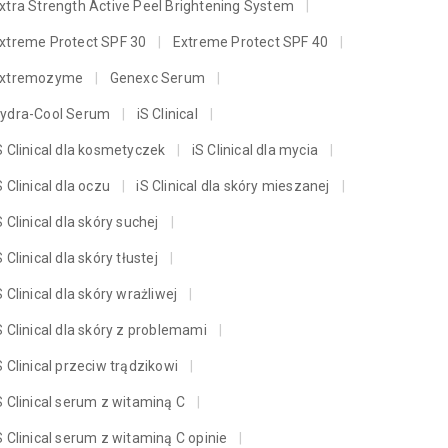
xtra Strength Active Peel Brightening System
xtreme Protect SPF 30
Extreme Protect SPF 40
xtremozyme
Genexc Serum
ydra-Cool Serum
iS Clinical
S Clinical dla kosmetyczek
iS Clinical dla mycia
S Clinical dla oczu
iS Clinical dla skóry mieszanej
S Clinical dla skóry suchej
S Clinical dla skóry tłustej
S Clinical dla skóry wrażliwej
S Clinical dla skóry z problemami
S Clinical przeciw trądzikowi
S Clinical serum z witaminą C
S Clinical serum z witaminą C opinie