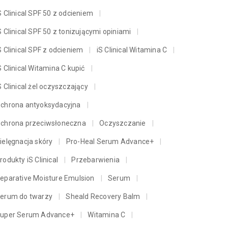
S Clinical SPF 50 z odcieniem
S Clinical SPF 50 z tonizującymi opiniami
S Clinical SPF z odcieniem
iS Clinical Witamina C
S Clinical Witamina C kupić
S Clinical żel oczyszczający
chrona antyoksydacyjna
chrona przeciwsłoneczna
Oczyszczanie
ielęgnacja skóry
Pro-Heal Serum Advance+
rodukty iS Clinical
Przebarwienia
eparative Moisture Emulsion
Serum
erum do twarzy
Sheald Recovery Balm
uper Serum Advance+
Witamina C