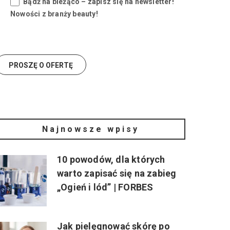
Bądź na bieżąco – zapisz się na newsletter!
Nowości z branży beauty!
Najnowsze wpisy
10 powodów, dla których
warto zapisać się na zabieg
„Ogień i lód” | FORBES
Jak pielęgnować skórę po