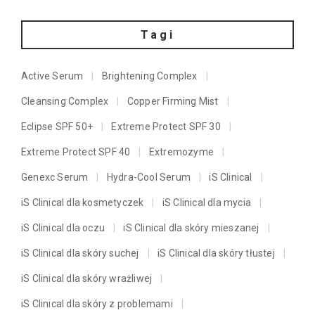
Tagi
Active Serum
Brightening Complex
Cleansing Complex
Copper Firming Mist
Eclipse SPF 50+
Extreme Protect SPF 30
Extreme Protect SPF 40
Extremozyme
Genexc Serum
Hydra-Cool Serum
iS Clinical
iS Clinical dla kosmetyczek
iS Clinical dla mycia
iS Clinical dla oczu
iS Clinical dla skóry mieszanej
iS Clinical dla skóry suchej
iS Clinical dla skóry tłustej
iS Clinical dla skóry wrażliwej
iS Clinical dla skóry z problemami