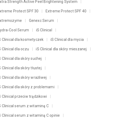
xtra Strength Active Peel Brightening System
xtreme Protect SPF 30
Extreme Protect SPF 40
xtremozyme
Genexc Serum
ydra-Cool Serum
iS Clinical
S Clinical dla kosmetyczek
iS Clinical dla mycia
S Clinical dla oczu
iS Clinical dla skóry mieszanej
S Clinical dla skóry suchej
S Clinical dla skóry tłustej
S Clinical dla skóry wrażliwej
S Clinical dla skóry z problemami
S Clinical przeciw trądzikowi
S Clinical serum z witaminą C
S Clinical serum z witaminą C opinie