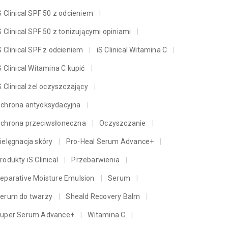
S Clinical SPF 50 z odcieniem
S Clinical SPF 50 z tonizującymi opiniami
S Clinical SPF z odcieniem
iS Clinical Witamina C
S Clinical Witamina C kupić
S Clinical żel oczyszczający
chrona antyoksydacyjna
chrona przeciwsłoneczna
Oczyszczanie
ielęgnacja skóry
Pro-Heal Serum Advance+
rodukty iS Clinical
Przebarwienia
eparative Moisture Emulsion
Serum
erum do twarzy
Sheald Recovery Balm
uper Serum Advance+
Witamina C