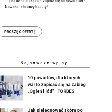
Bądź na bieżąco – zapisz się na newsletter!
Nowości z branży beauty!
Najnowsze wpisy
10 powodów, dla których
warto zapisać się na zabieg
„Ogień i lód” | FORBES
Jak pielęgnować skórę po