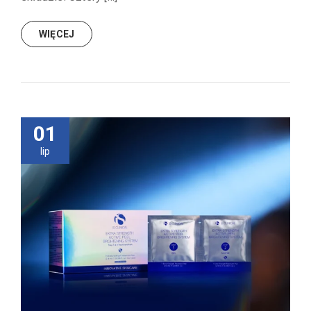
WIĘCEJ
01
lip