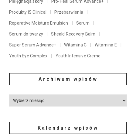
Pielęgnacja skóry
Pro-Heal Serum Advance+
Produkty iS Clinical
Przebarwienia
Reparative Moisture Emulsion
Serum
Serum do twarzy
Sheald Recovery Balm
Super Serum Advance+
Witamina C
Witamina E
Youth Eye Complex
Youth Intensive Creme
Archiwum wpisów
Kalendarz wpisów