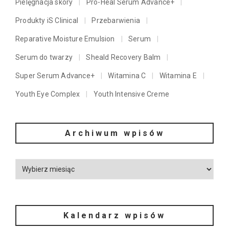
Pielęgnacja skóry
Pro-Heal Serum Advance+
Produkty iS Clinical
Przebarwienia
Reparative Moisture Emulsion
Serum
Serum do twarzy
Sheald Recovery Balm
Super Serum Advance+
Witamina C
Witamina E
Youth Eye Complex
Youth Intensive Creme
Archiwum wpisów
Kalendarz wpisów