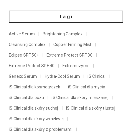
Tagi
Active Serum
Brightening Complex
Cleansing Complex
Copper Firming Mist
Eclipse SPF 50+
Extreme Protect SPF 30
Extreme Protect SPF 40
Extremozyme
Genexc Serum
Hydra-Cool Serum
iS Clinical
iS Clinical dla kosmetyczek
iS Clinical dla mycia
iS Clinical dla oczu
iS Clinical dla skóry mieszanej
iS Clinical dla skóry suchej
iS Clinical dla skóry tłustej
iS Clinical dla skóry wrażliwej
iS Clinical dla skóry z problemami