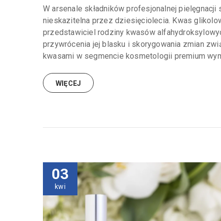
W arsenale składników profesjonalnej pielęgnacji s
nieskazitelna przez dziesięciolecia. Kwas glikolow
przedstawiciel rodziny kwasów alfahydroksylowych
przywrócenia jej blasku i skorygowania zmian zw
kwasami w segmencie kosmetologii premium wyma
WIĘCEJ
03
kwi