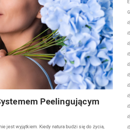
E
G
i
i
i
i
i
i
i
i
Systemem Peelingującym
i
i
e jest wyjątkiem. Kiedy natura budzi się do życia,
i