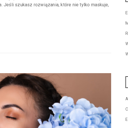
 Jeśli szukasz rozwiązania, które nie tylko maskuje,
E
M
R
W
W
A
C
E