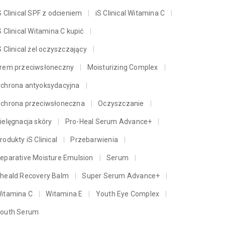
S Clinical SPF z odcieniem
iS Clinical Witamina C
S Clinical Witamina C kupić
S Clinical żel oczyszczający
rem przeciwsłoneczny
Moisturizing Complex
chrona antyoksydacyjna
chrona przeciwsłoneczna
Oczyszczanie
ielęgnacja skóry
Pro-Heal Serum Advance+
rodukty iS Clinical
Przebarwienia
eparative Moisture Emulsion
Serum
heald Recovery Balm
Super Serum Advance+
itamina C
Witamina E
Youth Eye Complex
outh Serum