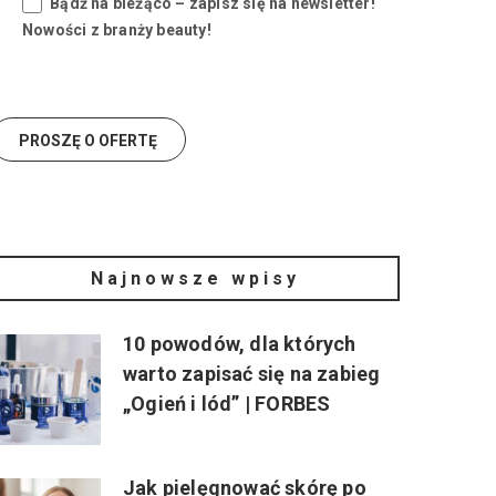
Bądź na bieżąco – zapisz się na newsletter!
Nowości z branży beauty!
Najnowsze wpisy
10 powodów, dla których
warto zapisać się na zabieg
„Ogień i lód” | FORBES
Jak pielęgnować skórę po