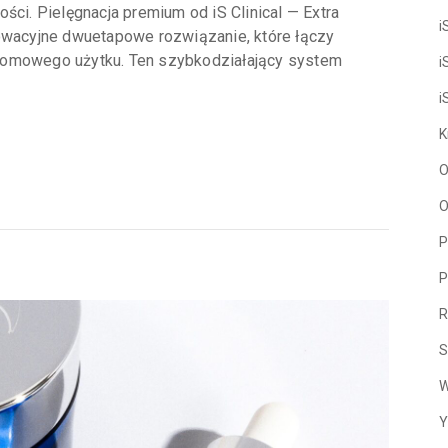
ści. Pielęgnacja premium od iS Clinical — Extra
i
nowacyjne dwuetapowe rozwiązanie, które łączy
domowego użytku. Ten szybkodziałający system
i
i
K
O
O
P
P
R
S
W
Y