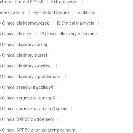
xtreme Protect SPF 40
Extremozyme
enexc Serum
Hydra-Cool Serum
iS Clinical
S Clinical dla kosmetyczek
iS Clinical dla mycia
S Clinical dla oczu
iS Clinical dla skóry mieszanej
S Clinical dla skóry suchej
S Clinical dla skóry tłustej
S Clinical dla skóry wrażliwej
S Clinical dla skóry z problemami
S Clinical przeciw trądzikowi
S Clinical serum z witaminą C
S Clinical serum z witaminą C opinie
S Clinical SPF 50 z odcieniem
S Clinical SPF 50 z tonizującymi opiniami