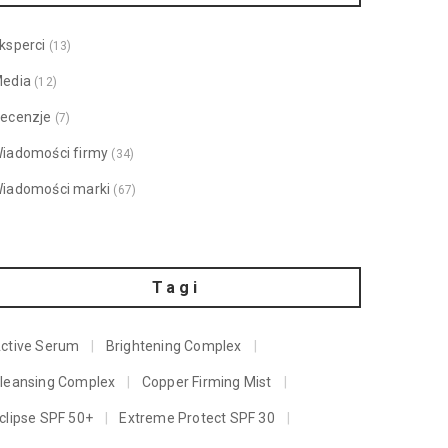
ksperci
(13)
edia
(12)
ecenzje
(7)
iadomości firmy
(34)
iadomości marki
(67)
Tagi
ctive Serum
Brightening Complex
leansing Complex
Copper Firming Mist
clipse SPF 50+
Extreme Protect SPF 30