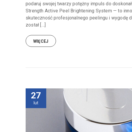
podaruj swojej twarzy potężny impuls do doskonało
Strength Active Peel Brightening System — to in
skuteczność profesjonalnego peelingu i wygodę 
został […]
WIĘCEJ
27
lut