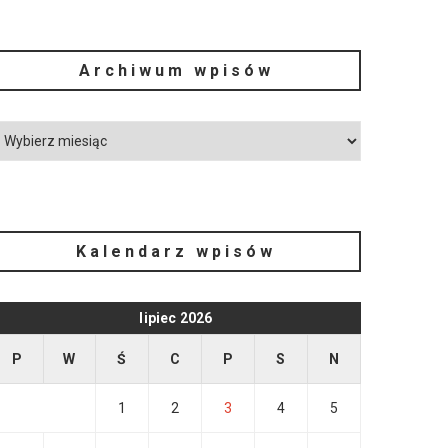
Archiwum wpisów
Kalendarz wpisów
lipiec 2026
P
W
Ś
C
P
S
N
1
2
3
4
5