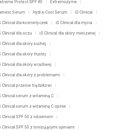
xtreme Protect SPF 40
Extremozyme
enexc Serum
Hydra-Cool Serum
iS Clinical
S Clinical dla kosmetyczek
iS Clinical dla mycia
S Clinical dla oczu
iS Clinical dla skóry mieszanej
S Clinical dla skóry suchej
S Clinical dla skóry tłustej
S Clinical dla skóry wrażliwej
S Clinical dla skóry z problemami
S Clinical przeciw trądzikowi
S Clinical serum z witaminą C
S Clinical serum z witaminą C opinie
S Clinical SPF 50 z odcieniem
S Clinical SPF 50 z tonizującymi opiniami