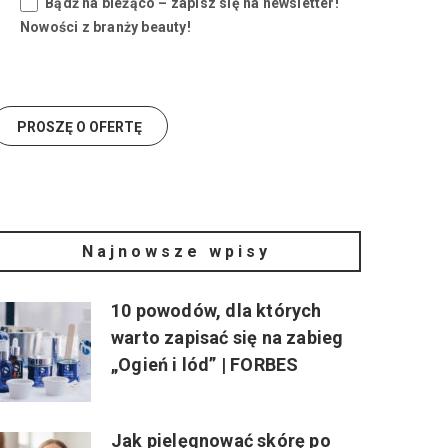
Bądź na bieżąco – zapisz się na newsletter!
Nowości z branży beauty!
Najnowsze wpisy
10 powodów, dla których
warto zapisać się na zabieg
„Ogień i lód” | FORBES
Jak pielęgnować skórę po