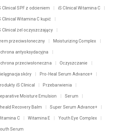
S Clinical SPF z odcieniem
iS Clinical Witamina C
S Clinical Witamina C kupić
S Clinical żel oczyszczający
rem przeciwsłoneczny
Moisturizing Complex
chrona antyoksydacyjna
chrona przeciwsłoneczna
Oczyszczanie
ielęgnacja skóry
Pro-Heal Serum Advance+
rodukty iS Clinical
Przebarwienia
eparative Moisture Emulsion
Serum
heald Recovery Balm
Super Serum Advance+
itamina C
Witamina E
Youth Eye Complex
outh Serum