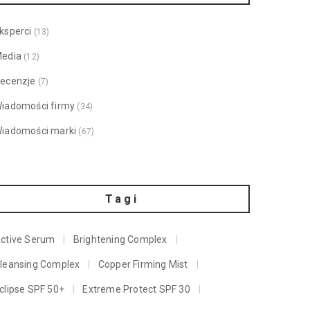
ksperci
(13)
edia
(12)
ecenzje
(7)
iadomości firmy
(34)
iadomości marki
(67)
Tagi
ctive Serum
Brightening Complex
leansing Complex
Copper Firming Mist
clipse SPF 50+
Extreme Protect SPF 30