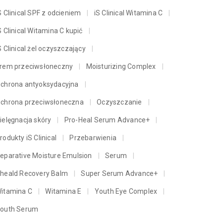
S Clinical SPF z odcieniem
iS Clinical Witamina C
S Clinical Witamina C kupić
S Clinical żel oczyszczający
rem przeciwsłoneczny
Moisturizing Complex
chrona antyoksydacyjna
chrona przeciwsłoneczna
Oczyszczanie
ielęgnacja skóry
Pro-Heal Serum Advance+
rodukty iS Clinical
Przebarwienia
eparative Moisture Emulsion
Serum
heald Recovery Balm
Super Serum Advance+
itamina C
Witamina E
Youth Eye Complex
outh Serum