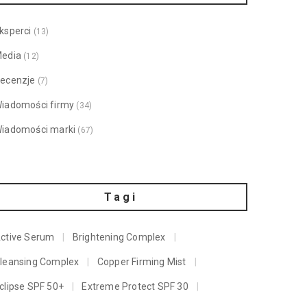
ksperci
(13)
edia
(12)
ecenzje
(7)
iadomości firmy
(34)
iadomości marki
(67)
Tagi
ctive Serum
Brightening Complex
leansing Complex
Copper Firming Mist
clipse SPF 50+
Extreme Protect SPF 30