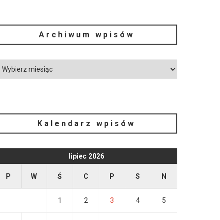
Archiwum wpisów
Kalendarz wpisów
lipiec 2026
P
W
Ś
C
P
S
N
1
2
3
4
5