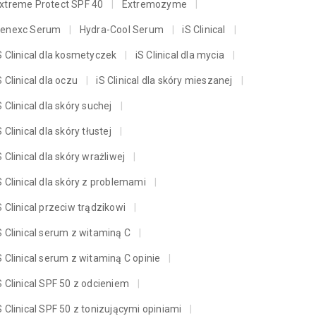
xtreme Protect SPF 40
Extremozyme
enexc Serum
Hydra-Cool Serum
iS Clinical
S Clinical dla kosmetyczek
iS Clinical dla mycia
S Clinical dla oczu
iS Clinical dla skóry mieszanej
S Clinical dla skóry suchej
S Clinical dla skóry tłustej
S Clinical dla skóry wrażliwej
S Clinical dla skóry z problemami
S Clinical przeciw trądzikowi
S Clinical serum z witaminą C
S Clinical serum z witaminą C opinie
S Clinical SPF 50 z odcieniem
S Clinical SPF 50 z tonizującymi opiniami