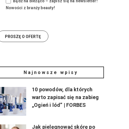
Bądź na bieżąco – zapisz się na newsletter!
Nowości z branży beauty!
Najnowsze wpisy
10 powodów, dla których
warto zapisać się na zabieg
„Ogień i lód” | FORBES
Jak pielęgnować skórę po