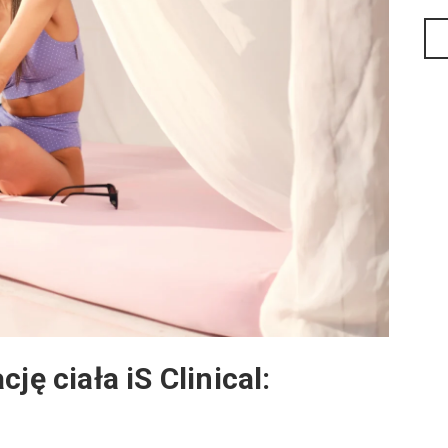
ję ciała iS Clinical: