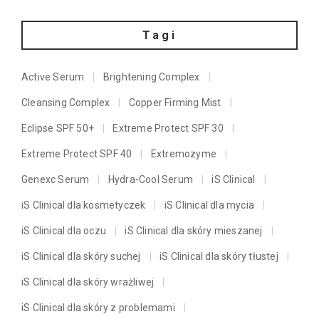
Tagi
Active Serum
Brightening Complex
Cleansing Complex
Copper Firming Mist
Eclipse SPF 50+
Extreme Protect SPF 30
Extreme Protect SPF 40
Extremozyme
Genexc Serum
Hydra-Cool Serum
iS Clinical
iS Clinical dla kosmetyczek
iS Clinical dla mycia
iS Clinical dla oczu
iS Clinical dla skóry mieszanej
iS Clinical dla skóry suchej
iS Clinical dla skóry tłustej
iS Clinical dla skóry wrażliwej
iS Clinical dla skóry z problemami