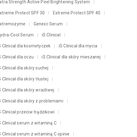
xtra Strength Active Peel Brightening System
xtreme Protect SPF 30
Extreme Protect SPF 40
xtremozyme
Genexc Serum
ydra-Cool Serum
iS Clinical
S Clinical dla kosmetyczek
iS Clinical dla mycia
S Clinical dla oczu
iS Clinical dla skóry mieszanej
S Clinical dla skóry suchej
S Clinical dla skóry tłustej
S Clinical dla skóry wrażliwej
S Clinical dla skóry z problemami
S Clinical przeciw trądzikowi
S Clinical serum z witaminą C
S Clinical serum z witaminą C opinie