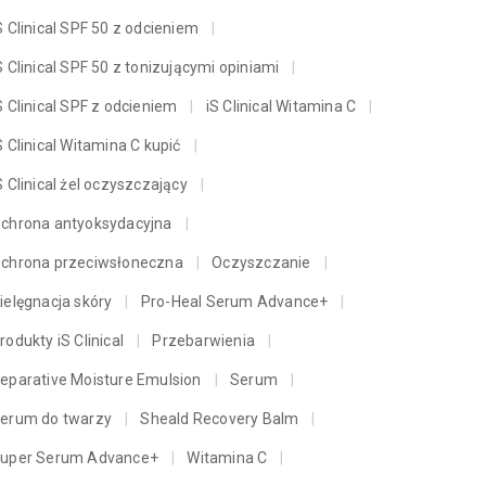
S Clinical SPF 50 z odcieniem
S Clinical SPF 50 z tonizującymi opiniami
S Clinical SPF z odcieniem
iS Clinical Witamina C
S Clinical Witamina C kupić
S Clinical żel oczyszczający
chrona antyoksydacyjna
chrona przeciwsłoneczna
Oczyszczanie
ielęgnacja skóry
Pro-Heal Serum Advance+
rodukty iS Clinical
Przebarwienia
eparative Moisture Emulsion
Serum
erum do twarzy
Sheald Recovery Balm
uper Serum Advance+
Witamina C