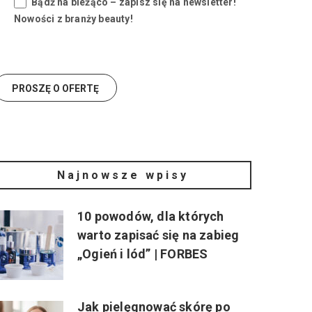
Bądź na bieżąco – zapisz się na newsletter!
Nowości z branży beauty!
Najnowsze wpisy
10 powodów, dla których
warto zapisać się na zabieg
„Ogień i lód” | FORBES
Jak pielęgnować skórę po