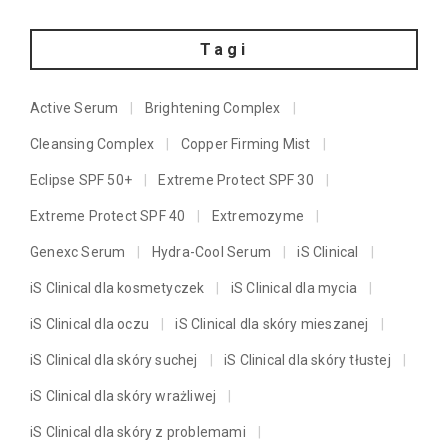
Tagi
Active Serum
Brightening Complex
Cleansing Complex
Copper Firming Mist
Eclipse SPF 50+
Extreme Protect SPF 30
Extreme Protect SPF 40
Extremozyme
Genexc Serum
Hydra-Cool Serum
iS Clinical
iS Clinical dla kosmetyczek
iS Clinical dla mycia
iS Clinical dla oczu
iS Clinical dla skóry mieszanej
iS Clinical dla skóry suchej
iS Clinical dla skóry tłustej
iS Clinical dla skóry wrażliwej
iS Clinical dla skóry z problemami