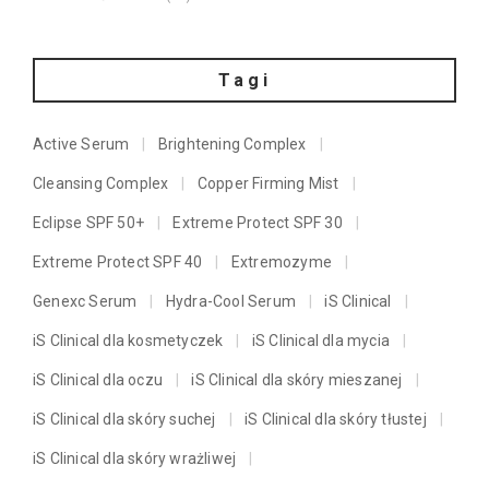
Tagi
Active Serum
Brightening Complex
Cleansing Complex
Copper Firming Mist
Eclipse SPF 50+
Extreme Protect SPF 30
Extreme Protect SPF 40
Extremozyme
Genexc Serum
Hydra-Cool Serum
iS Clinical
iS Clinical dla kosmetyczek
iS Clinical dla mycia
iS Clinical dla oczu
iS Clinical dla skóry mieszanej
iS Clinical dla skóry suchej
iS Clinical dla skóry tłustej
iS Clinical dla skóry wrażliwej