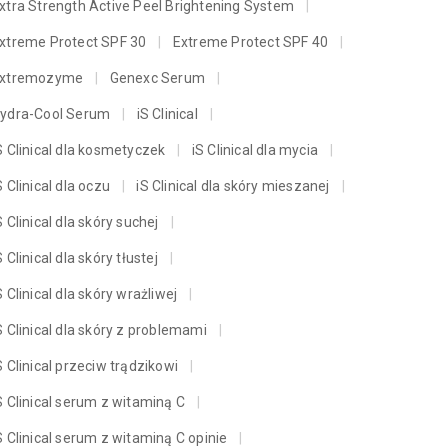
xtra Strength Active Peel Brightening System
xtreme Protect SPF 30
Extreme Protect SPF 40
xtremozyme
Genexc Serum
ydra-Cool Serum
iS Clinical
S Clinical dla kosmetyczek
iS Clinical dla mycia
S Clinical dla oczu
iS Clinical dla skóry mieszanej
S Clinical dla skóry suchej
S Clinical dla skóry tłustej
S Clinical dla skóry wrażliwej
S Clinical dla skóry z problemami
S Clinical przeciw trądzikowi
S Clinical serum z witaminą C
S Clinical serum z witaminą C opinie