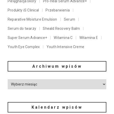
Pielęgnacja skóry
Pro-Heal Serum Advance+
Produkty iS Clinical
Przebarwienia
Reparative Moisture Emulsion
Serum
Serum do twarzy
Sheald Recovery Balm
Super Serum Advance+
Witamina C
Witamina E
Youth Eye Complex
Youth Intensive Creme
Archiwum wpisów
Kalendarz wpisów