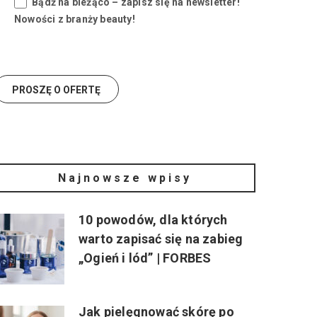
Bądź na bieżąco – zapisz się na newsletter!
Nowości z branży beauty!
Najnowsze wpisy
10 powodów, dla których
warto zapisać się na zabieg
„Ogień i lód” | FORBES
Jak pielęgnować skórę po