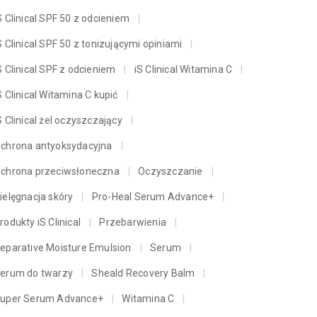
S Clinical SPF 50 z odcieniem
S Clinical SPF 50 z tonizującymi opiniami
S Clinical SPF z odcieniem
iS Clinical Witamina C
S Clinical Witamina C kupić
S Clinical żel oczyszczający
chrona antyoksydacyjna
chrona przeciwsłoneczna
Oczyszczanie
ielęgnacja skóry
Pro-Heal Serum Advance+
rodukty iS Clinical
Przebarwienia
eparative Moisture Emulsion
Serum
erum do twarzy
Sheald Recovery Balm
uper Serum Advance+
Witamina C