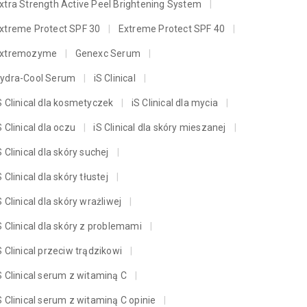
xtra Strength Active Peel Brightening System
xtreme Protect SPF 30
Extreme Protect SPF 40
xtremozyme
Genexc Serum
ydra-Cool Serum
iS Clinical
S Clinical dla kosmetyczek
iS Clinical dla mycia
S Clinical dla oczu
iS Clinical dla skóry mieszanej
S Clinical dla skóry suchej
S Clinical dla skóry tłustej
S Clinical dla skóry wrażliwej
S Clinical dla skóry z problemami
S Clinical przeciw trądzikowi
S Clinical serum z witaminą C
S Clinical serum z witaminą C opinie