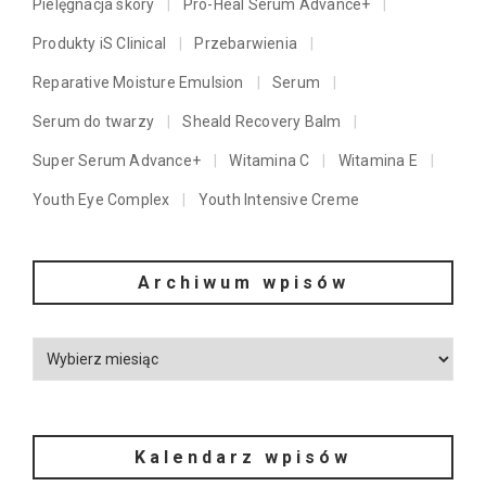
Pielęgnacja skóry
Pro-Heal Serum Advance+
Produkty iS Clinical
Przebarwienia
Reparative Moisture Emulsion
Serum
Serum do twarzy
Sheald Recovery Balm
Super Serum Advance+
Witamina C
Witamina E
Youth Eye Complex
Youth Intensive Creme
Archiwum wpisów
Kalendarz wpisów