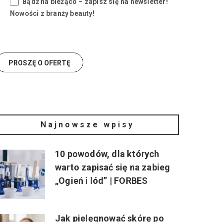
Bądź na bieżąco – zapisz się na newsletter!
Nowości z branży beauty!
Najnowsze wpisy
10 powodów, dla których
warto zapisać się na zabieg
„Ogień i lód” | FORBES
Jak pielęgnować skórę po