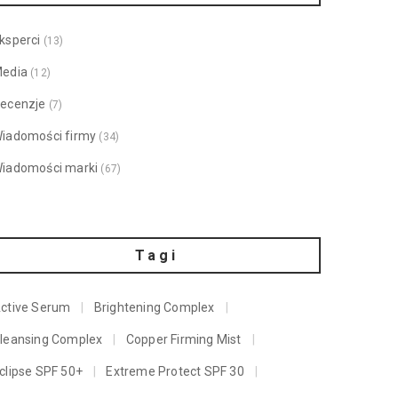
ksperci
(13)
edia
(12)
ecenzje
(7)
iadomości firmy
(34)
iadomości marki
(67)
Tagi
ctive Serum
Brightening Complex
leansing Complex
Copper Firming Mist
clipse SPF 50+
Extreme Protect SPF 30