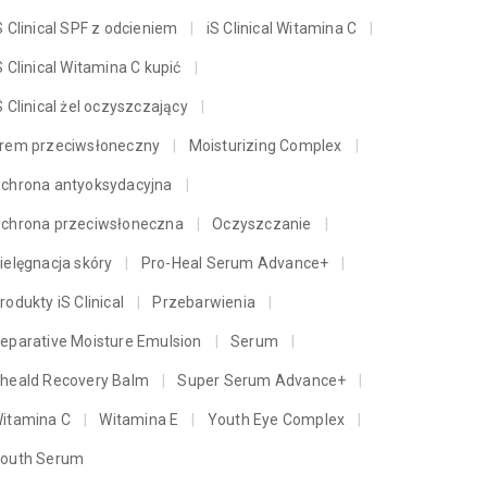
S Clinical SPF z odcieniem
iS Clinical Witamina C
S Clinical Witamina C kupić
S Clinical żel oczyszczający
rem przeciwsłoneczny
Moisturizing Complex
chrona antyoksydacyjna
chrona przeciwsłoneczna
Oczyszczanie
ielęgnacja skóry
Pro-Heal Serum Advance+
rodukty iS Clinical
Przebarwienia
eparative Moisture Emulsion
Serum
heald Recovery Balm
Super Serum Advance+
itamina C
Witamina E
Youth Eye Complex
outh Serum