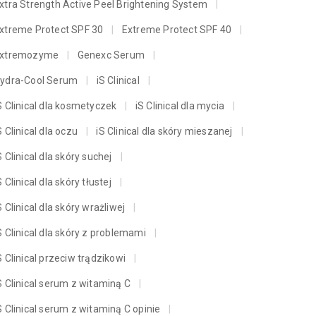
xtra Strength Active Peel Brightening System
xtreme Protect SPF 30
Extreme Protect SPF 40
xtremozyme
Genexc Serum
ydra-Cool Serum
iS Clinical
S Clinical dla kosmetyczek
iS Clinical dla mycia
S Clinical dla oczu
iS Clinical dla skóry mieszanej
S Clinical dla skóry suchej
S Clinical dla skóry tłustej
S Clinical dla skóry wrażliwej
S Clinical dla skóry z problemami
S Clinical przeciw trądzikowi
S Clinical serum z witaminą C
S Clinical serum z witaminą C opinie