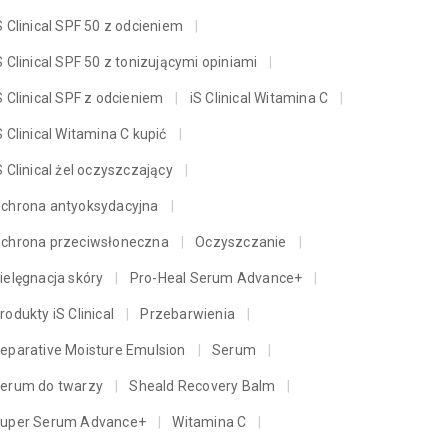
S Clinical SPF 50 z odcieniem
S Clinical SPF 50 z tonizującymi opiniami
S Clinical SPF z odcieniem
iS Clinical Witamina C
S Clinical Witamina C kupić
S Clinical żel oczyszczający
chrona antyoksydacyjna
chrona przeciwsłoneczna
Oczyszczanie
ielęgnacja skóry
Pro-Heal Serum Advance+
rodukty iS Clinical
Przebarwienia
eparative Moisture Emulsion
Serum
erum do twarzy
Sheald Recovery Balm
uper Serum Advance+
Witamina C