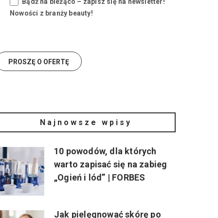
Bądź na bieżąco – zapisz się na newsletter!
Nowości z branży beauty!
Najnowsze wpisy
10 powodów, dla których
warto zapisać się na zabieg
„Ogień i lód” | FORBES
Jak pielęgnować skórę po