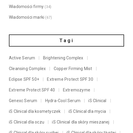
Wiadomości firmy
(34)
Wiadomości marki
(67)
Tagi
Active Serum
Brightening Complex
Cleansing Complex
Copper Firming Mist
Eclipse SPF 50+
Extreme Protect SPF 30
Extreme Protect SPF 40
Extremozyme
Genexc Serum
Hydra-Cool Serum
iS Clinical
iS Clinical dla kosmetyczek
iS Clinical dla mycia
iS Clinical dla oczu
iS Clinical dla skóry mieszanej
iS Clinical dla skóry suchej
iS Clinical dla skóry tłustej