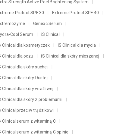
xtra Strength Active Peel Brightening System
xtreme Protect SPF 30
Extreme Protect SPF 40
xtremozyme
Genexc Serum
ydra-Cool Serum
iS Clinical
S Clinical dla kosmetyczek
iS Clinical dla mycia
S Clinical dla oczu
iS Clinical dla skóry mieszanej
S Clinical dla skóry suchej
S Clinical dla skóry tłustej
S Clinical dla skóry wrażliwej
S Clinical dla skóry z problemami
S Clinical przeciw trądzikowi
S Clinical serum z witaminą C
S Clinical serum z witaminą C opinie