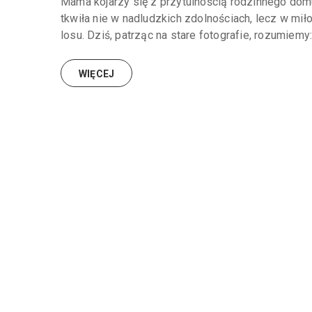
Mama kojarzy się z przytulnością rodzinnego domu
tkwiła nie w nadludzkich zdolnościach, lecz w mił
losu. Dziś, patrząc na stare fotografie, rozumiemy: 
WIĘCEJ