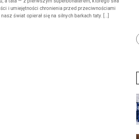
, a tata — z pierwszym superbohaterem, którego siła
ości i umiejętności chronienia przed przeciwnościami
nasz świat opierał się na silnych barkach taty. […]