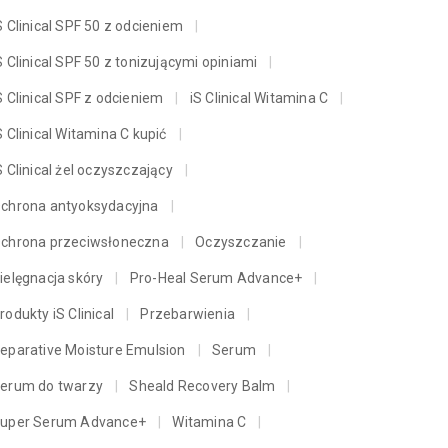
S Clinical SPF 50 z odcieniem
S Clinical SPF 50 z tonizującymi opiniami
S Clinical SPF z odcieniem
iS Clinical Witamina C
S Clinical Witamina C kupić
S Clinical żel oczyszczający
chrona antyoksydacyjna
chrona przeciwsłoneczna
Oczyszczanie
ielęgnacja skóry
Pro-Heal Serum Advance+
rodukty iS Clinical
Przebarwienia
eparative Moisture Emulsion
Serum
erum do twarzy
Sheald Recovery Balm
uper Serum Advance+
Witamina C