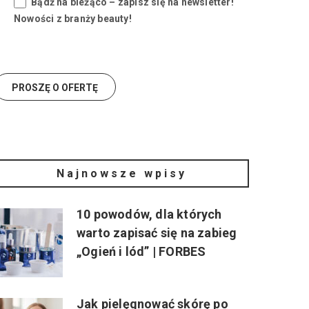
Bądź na bieżąco – zapisz się na newsletter!
Nowości z branży beauty!
Najnowsze wpisy
10 powodów, dla których
warto zapisać się na zabieg
„Ogień i lód” | FORBES
Jak pielęgnować skórę po