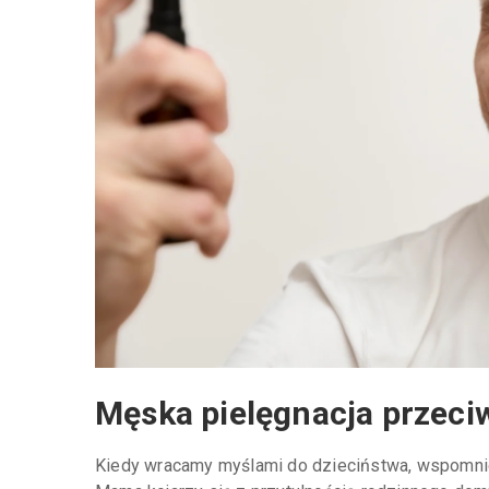
Męska pielęgnacja przeci
Kiedy wracamy myślami do dzieciństwa, wspomnie