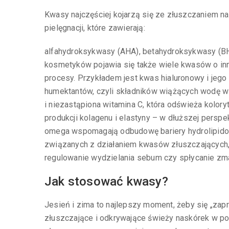
Kwasy najczęściej kojarzą się ze złuszczaniem na
pielęgnacji, które zawierają:
alfahydroksykwasy (AHA), betahydroksykwasy (BH
kosmetyków pojawia się także wiele kwasów o inn
procesy. Przykładem jest kwas hialuronowy i jego
humektantów, czyli składników wiążących wodę w 
i niezastąpiona witamina C, która odświeża koloryt
produkcji kolagenu i elastyny – w dłuższej persp
omega wspomagają odbudowę bariery hydrolipido
związanych z działaniem kwasów złuszczających, 
regulowanie wydzielania sebum czy spłycanie zmar
Jak stosować kwasy?
Jesień i zima to najlepszy moment, żeby się „zap
złuszczające i odkrywające świeży naskórek w p