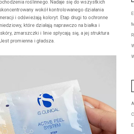
pochodzenia roślinnego. Nadaje się do wszystkich
t skoncentrowany wokół kontrolowanego działania
E
racji i odświeżają koloryt. Etap drugi to ochronne
M
iedziowy, które działają naprawczo na białka i
óry, zmarszczki i linie spłycają się, a jej struktura
R
Jest promienna i gładsza.
W
W
A
C
E