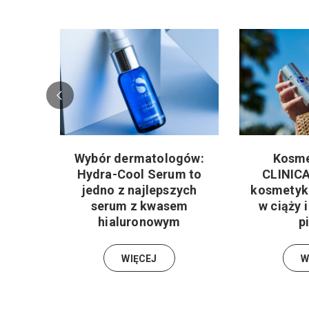
Wybór dermatologów:
Kosme
Hydra-Cool Serum to
CLINICA
jedno z najlepszych
kosmetykó
serum z kwasem
w ciąży 
hialuronowym
p
WIĘCEJ
W