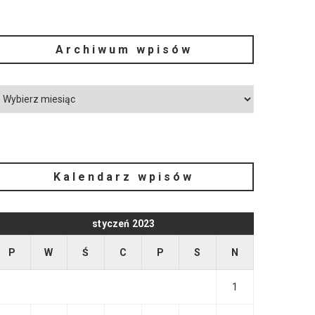
Archiwum wpisów
Kalendarz wpisów
styczeń 2023
P
W
Ś
C
P
S
N
1