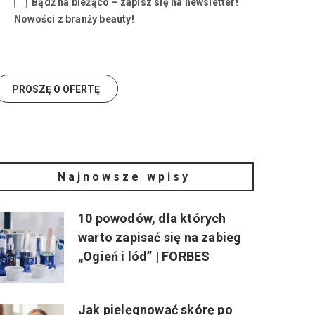
Bądź na bieżąco – zapisz się na newsletter!
Nowości z branży beauty!
Najnowsze wpisy
10 powodów, dla których
warto zapisać się na zabieg
„Ogień i lód” | FORBES
Jak pielęgnować skórę po