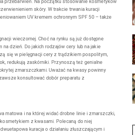
ia przebarwień. Na początku stosowanie kosmetyków
erwienieniem skóry. W trakcie trwania kuracji
mieniowaniem UV kremem ochronnym SPF 50 – także
acji wieczornej. Choć na rynku są już dostępne
na dzień. Do jakich rodzajów cery lub na jakie
 się w pielęgnacji cery z trądzikiem pospolitym,
tok, redukują zaskórniki. Przynoszą też genialne
 pokrytej zmarszczkami. Uważać na kwasy powinny
I zawsze konsultować dobór preparatu z
a matowa i na której widać drobne linie i zmarszczki,
zi kosmetykiem z kwasami. Polecaną do niej
To dwuetapowa kuracja o działaniu złuszczającym i