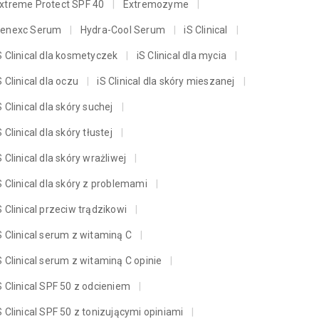
xtreme Protect SPF 40
Extremozyme
enexc Serum
Hydra-Cool Serum
iS Clinical
S Clinical dla kosmetyczek
iS Clinical dla mycia
S Clinical dla oczu
iS Clinical dla skóry mieszanej
S Clinical dla skóry suchej
S Clinical dla skóry tłustej
S Clinical dla skóry wrażliwej
S Clinical dla skóry z problemami
S Clinical przeciw trądzikowi
S Clinical serum z witaminą C
S Clinical serum z witaminą C opinie
S Clinical SPF 50 z odcieniem
S Clinical SPF 50 z tonizującymi opiniami