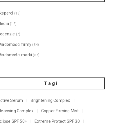
ksperci
(13)
edia
(12)
ecenzje
(7)
iadomości firmy
(34)
iadomości marki
(67)
Tagi
ctive Serum
Brightening Complex
leansing Complex
Copper Firming Mist
clipse SPF 50+
Extreme Protect SPF 30