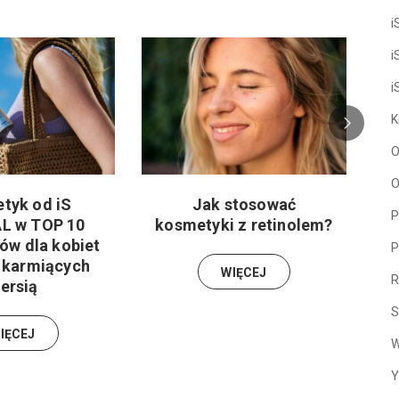
i
i
i
K
O
O
tyk od iS
Jak stosować
P
L w TOP 10
kosmetyki z retinolem?
w dla kobiet
P
i karmiących
WIĘCEJ
R
iersią
S
IĘCEJ
W
Y