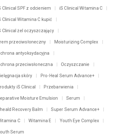
S Clinical SPF z odcieniem
iS Clinical Witamina C
S Clinical Witamina C kupić
S Clinical żel oczyszczający
rem przeciwsłoneczny
Moisturizing Complex
chrona antyoksydacyjna
chrona przeciwsłoneczna
Oczyszczanie
Nie poddawaj się na
Active Peel System –
ielęgnacja skóry
Pro-Heal Serum Advance+
trudnej drodze
najlepszy peeling roku
2022 według redakcji
rodukty iS Clinical
Przebarwienia
Allure
WIĘCEJ
eparative Moisture Emulsion
Serum
heald Recovery Balm
Super Serum Advance+
WIĘCEJ
itamina C
Witamina E
Youth Eye Complex
outh Serum