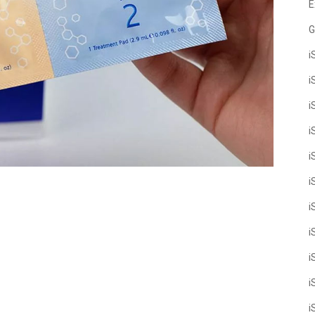
E
G
i
i
i
i
i
i
i
i
i
i
i