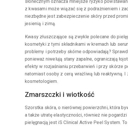
słonecznym oznacza mniejsze ryzyko powstawan
z kwasami może wiązać się z podrażnieniem i zacz
niezbędne jest zabezpieczenie skóry przed pro
jesienią i zimą.
Kwasy złuszczające są zwykle polecane do pielęgn
kosmetyki z tymi składnikami w kremach lub serum 
problemy i potrzeby skórne odpowiadają? Sprawdzą
ponieważ niwelują stany zapalne, ograniczają łojo
efekty w rozjaśnianiu przebarwień i przy skórze
natomiast osoby z cerą wrażliwą lub reaktywną. 
kosmetologiem.
Zmarszczki i wiotkość
Szorstka skóra, o nierównej powierzchni, która byw
a także utratę elastyczności, również nie pogard
pielęgnacją jest iS Clinical Active Peel System. 