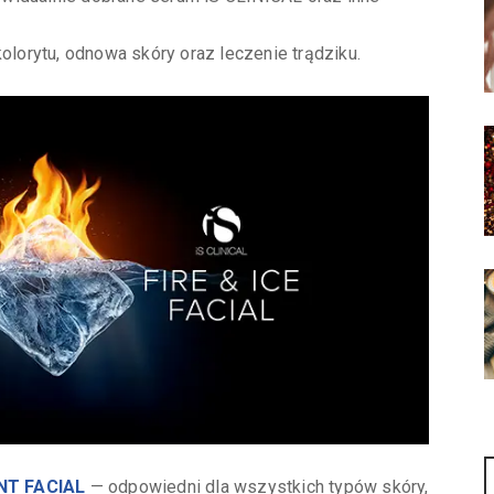
olorytu, odnowa skóry oraz leczenie trądziku.
NT FACIAL
— odpowiedni dla wszystkich typów skóry,