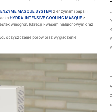
 ENZYME MASQUE SYSTEM
z enzymami papai i
E
maska
HYDRA-INTENSIVE COOLING MASQUE
z
M
stek winogron, lukrecji, kwasem hialuronowym oraz
R
ści, oczyszczenie porów oraz wygładzenie
W
W
A
C
E