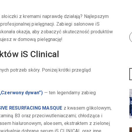
e słoiczki z kremami naprawdę działają? Najlepszym
rofesjonalnej pielęgnacji. Zabiegi salonowe iS
 doskonała okazja, aby zobaczyć skuteczność produktów
stujesz w domową pielęgnację!
tów iS Clinical
nych potrzeb skóry. Poniżej krótki przegląd
 „Czerwony dywan”)
— ten legendarny zabieg
SIVE RESURFACING MASQUE
z kwasem glikolowym,
taminą B3 oraz przeciwutleniaczami; chłodząca i
sem hialuronowym, aloesem, ekstraktem z zielonej
ndywidualnie dobrane serum iS CLINICAL oraz inne