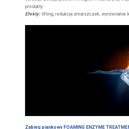
produkty.
Efekty:
lifting, redukcja zmarszczek, wyrównanie k
Zabieg piankowy FOAMING ENZYME TREATME