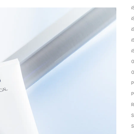
i
i
i
i
i
O
O
P
P
R
S
S