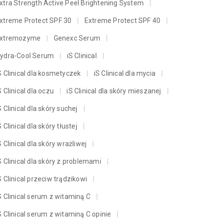
xtra Strength Active Peel Brightening System
xtreme Protect SPF 30
Extreme Protect SPF 40
xtremozyme
Genexc Serum
ydra-Cool Serum
iS Clinical
S Clinical dla kosmetyczek
iS Clinical dla mycia
S Clinical dla oczu
iS Clinical dla skóry mieszanej
S Clinical dla skóry suchej
S Clinical dla skóry tłustej
S Clinical dla skóry wrażliwej
S Clinical dla skóry z problemami
S Clinical przeciw trądzikowi
S Clinical serum z witaminą C
S Clinical serum z witaminą C opinie