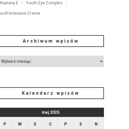
itamina E
Youth Eye Complex
outh Intensive Creme
Archiwum wpisów
Kalendarz wpisów
maj 2025
P
W
Ś
C
P
S
N