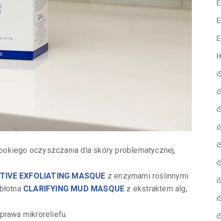
E
E
E
H
i
i
i
i
i
bokiego oczyszczania dla skóry problematycznej,
i
CTIVE EXFOLIATING MASQUE
z enzymami roślinnymi
i
 błotna
CLARIFYING MUD MASQUE
z ekstraktem alg,
i
prawa mikroreliefu.
i