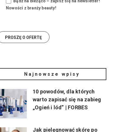
Bądź na bieżąco – zapisz się na newsletter!
Nowości z branży beauty!
Najnowsze wpisy
10 powodów, dla których
warto zapisać się na zabieg
„Ogień i lód” | FORBES
Jak pielęgnować skórę po