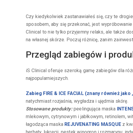
Czy kiedykolwiek zastanawiałeś się, czy te drogi
sposobem, aby się przekonać, jest wypróbowanie p
Clinical to nie tylko przyjemny relaks, ale także
na własnej skórze. Poczuj różnicę, zanim zainwe
Przegląd zabiegów i produk
iS Clinical oferuje szeroką gamę zabiegów dla róż
najpopularniejszych.
Zabieg FIRE & ICE FACIAL (znany również jako
natychmiast rozjaśnia, wygładza i ujędrnia skórę.
Stosowane produkty:
peelingująca maska
INTEN
mlekowym, cytrynowym i jabłkowym, retinolem, wi
łagodząca maska
REJUVENATING MASQUE
z kwa
herbaty, lukrecji, pestek winogron i rozmarynu; i