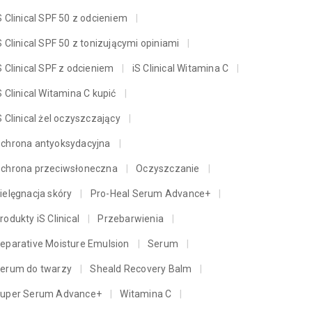
S Clinical SPF 50 z odcieniem
S Clinical SPF 50 z tonizującymi opiniami
S Clinical SPF z odcieniem
iS Clinical Witamina C
S Clinical Witamina C kupić
S Clinical żel oczyszczający
chrona antyoksydacyjna
chrona przeciwsłoneczna
Oczyszczanie
ielęgnacja skóry
Pro-Heal Serum Advance+
rodukty iS Clinical
Przebarwienia
eparative Moisture Emulsion
Serum
erum do twarzy
Sheald Recovery Balm
uper Serum Advance+
Witamina C