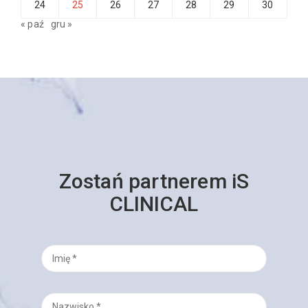
24
25
26
27
28
29
30
« paź
gru »
Zostań partnerem iS
CLINICAL