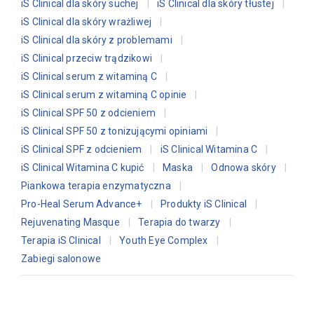
iS Clinical dla skóry suchej
iS Clinical dla skóry tłustej
iS Clinical dla skóry wrażliwej
iS Clinical dla skóry z problemami
iS Clinical przeciw trądzikowi
iS Clinical serum z witaminą C
iS Clinical serum z witaminą C opinie
iS Clinical SPF 50 z odcieniem
iS Clinical SPF 50 z tonizującymi opiniami
iS Clinical SPF z odcieniem
iS Clinical Witamina C
iS Clinical Witamina C kupić
Maska
Odnowa skóry
Piankowa terapia enzymatyczna
Pro-Heal Serum Advance+
Produkty iS Clinical
Rejuvenating Masque
Terapia do twarzy
Terapia iS Clinical
Youth Eye Complex
Zabiegi salonowe