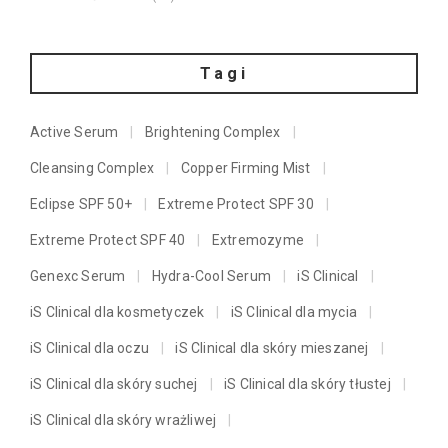
Tagi
Active Serum
Brightening Complex
Cleansing Complex
Copper Firming Mist
Eclipse SPF 50+
Extreme Protect SPF 30
Extreme Protect SPF 40
Extremozyme
Genexc Serum
Hydra-Cool Serum
iS Clinical
iS Clinical dla kosmetyczek
iS Clinical dla mycia
iS Clinical dla oczu
iS Clinical dla skóry mieszanej
iS Clinical dla skóry suchej
iS Clinical dla skóry tłustej
iS Clinical dla skóry wrażliwej