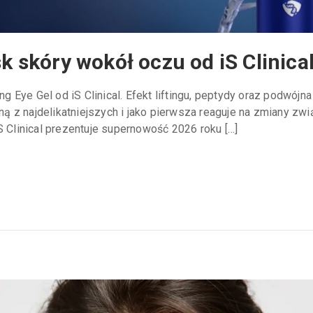
sk skóry wokół oczu od iS Clinica
ye Gel od iS Clinical. Efekt liftingu, peptydy oraz podwójna w
edną z najdelikatniejszych i jako pierwsza reaguje na zmiany 
Clinical prezentuje supernowość 2026 roku […]