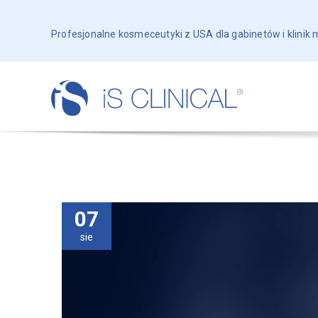
Profesjonalne kosmeceutyki z USA dla gabinetów i klinik
07
sie