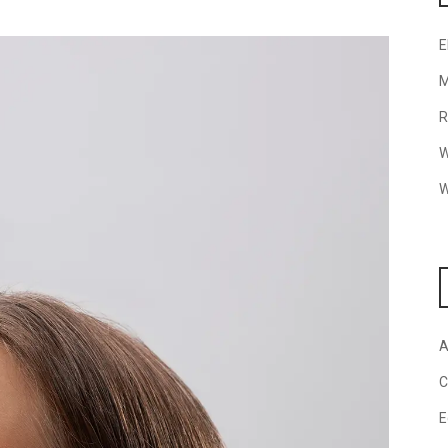
E
M
R
W
W
A
C
E