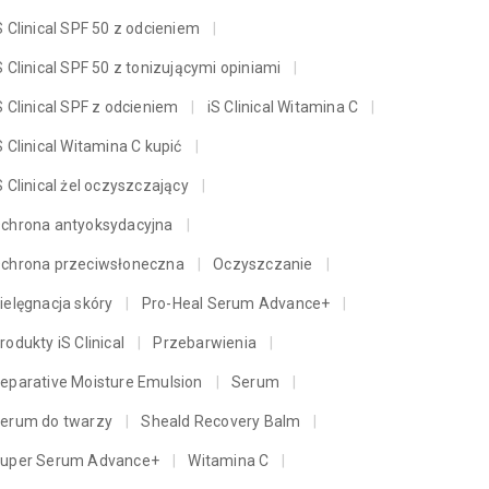
S Clinical SPF 50 z odcieniem
S Clinical SPF 50 z tonizującymi opiniami
S Clinical SPF z odcieniem
iS Clinical Witamina C
S Clinical Witamina C kupić
S Clinical żel oczyszczający
chrona antyoksydacyjna
chrona przeciwsłoneczna
Oczyszczanie
ielęgnacja skóry
Pro-Heal Serum Advance+
rodukty iS Clinical
Przebarwienia
eparative Moisture Emulsion
Serum
erum do twarzy
Sheald Recovery Balm
uper Serum Advance+
Witamina C