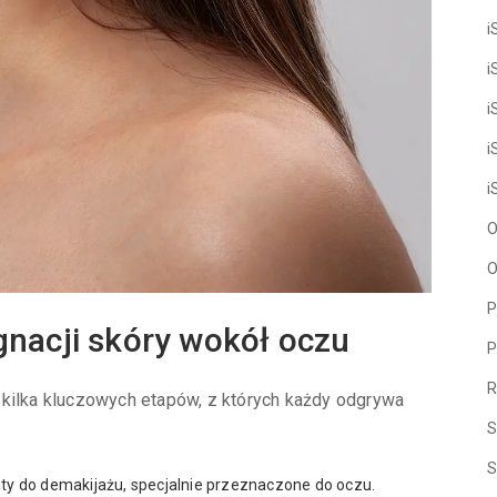
i
i
i
i
i
O
O
P
nacji skóry wokół oczu
P
R
 kilka kluczowych etapów, z których każdy odgrywa
S
S
ty do demakijażu, specjalnie przeznaczone do oczu.