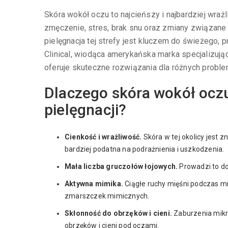
Skóra wokół oczu to najcieńszy i najbardziej wraż
zmęczenie, stres, brak snu oraz zmiany związane
pielęgnacja tej strefy jest kluczem do świeżego, 
Clinical, wiodąca amerykańska marka specjalizują
oferuje skuteczne rozwiązania dla różnych probl
Dlaczego skóra wokół ocz
pielęgnacji?
Cienkość i wrażliwość.
Skóra w tej okolicy jest z
bardziej podatna na podrażnienia i uszkodzenia.
Mała liczba gruczołów łojowych.
Prowadzi to do
Aktywna mimika.
Ciągłe ruchy mięśni podczas mr
zmarszczek mimicznych.
Skłonność do obrzęków i cieni.
Zaburzenia mikr
obrzęków i cieni pod oczami.