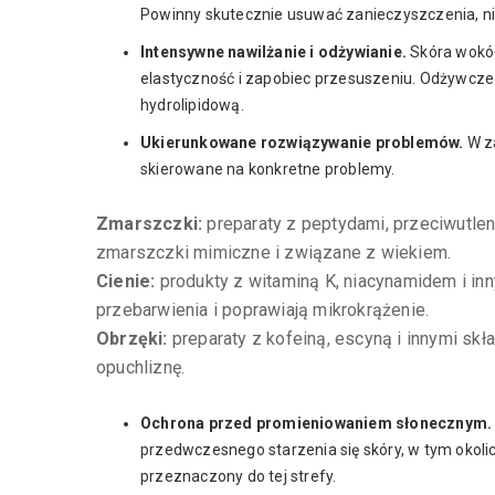
Powinny skutecznie usuwać zanieczyszczenia, nie
Intensywne nawilżanie i odżywianie.
Skóra wokół
elastyczność i zapobiec przesuszeniu. Odżywcz
hydrolipidową.
Ukierunkowane rozwiązywanie problemów.
W za
skierowane na konkretne problemy.
Zmarszczki:
preparaty z peptydami, przeciwutle
zmarszczki mimiczne i związane z wiekiem.
Cienie:
produkty z witaminą K, niacynamidem i inn
przebarwienia i poprawiają mikrokrążenie.
Obrzęki:
preparaty z kofeiną, escyną i innymi sk
opuchliznę.
Ochrona przed promieniowaniem słonecznym.
przedwczesnego starzenia się skóry, w tym okolic
przeznaczony do tej strefy.