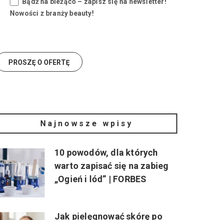
Bądź na bieżąco – zapisz się na newsletter!
Nowości z branży beauty!
Najnowsze wpisy
10 powodów, dla których
warto zapisać się na zabieg
„Ogień i lód” | FORBES
Jak pielęgnować skórę po