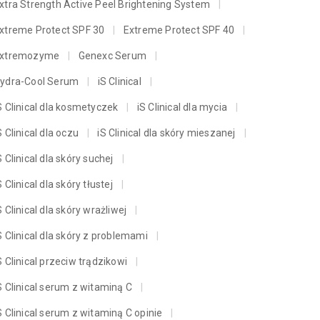
xtra Strength Active Peel Brightening System
xtreme Protect SPF 30
Extreme Protect SPF 40
xtremozyme
Genexc Serum
ydra-Cool Serum
iS Clinical
S Clinical dla kosmetyczek
iS Clinical dla mycia
S Clinical dla oczu
iS Clinical dla skóry mieszanej
S Clinical dla skóry suchej
S Clinical dla skóry tłustej
S Clinical dla skóry wrażliwej
S Clinical dla skóry z problemami
S Clinical przeciw trądzikowi
S Clinical serum z witaminą C
S Clinical serum z witaminą C opinie