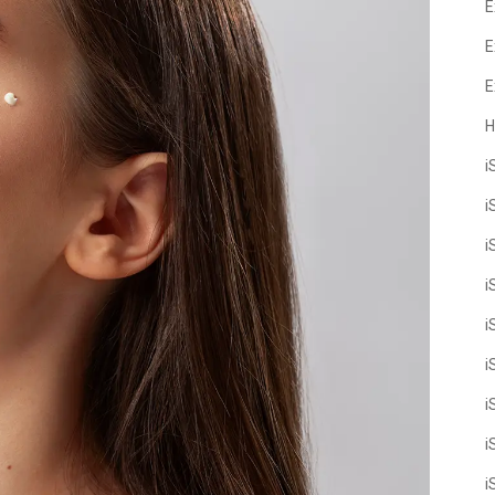
E
E
E
H
i
i
i
i
i
i
i
i
i