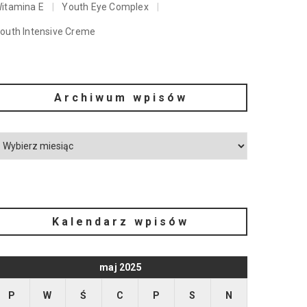
itamina E
Youth Eye Complex
outh Intensive Creme
Archiwum wpisów
Kalendarz wpisów
maj 2025
P
W
Ś
C
P
S
N