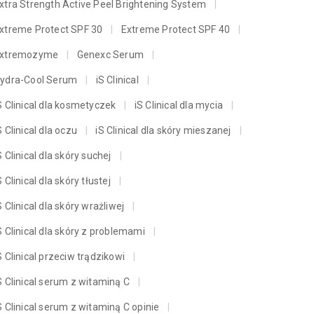
xtra Strength Active Peel Brightening System
xtreme Protect SPF 30
Extreme Protect SPF 40
xtremozyme
Genexc Serum
ydra-Cool Serum
iS Clinical
S Clinical dla kosmetyczek
iS Clinical dla mycia
S Clinical dla oczu
iS Clinical dla skóry mieszanej
S Clinical dla skóry suchej
S Clinical dla skóry tłustej
S Clinical dla skóry wrażliwej
S Clinical dla skóry z problemami
S Clinical przeciw trądzikowi
S Clinical serum z witaminą C
S Clinical serum z witaminą C opinie