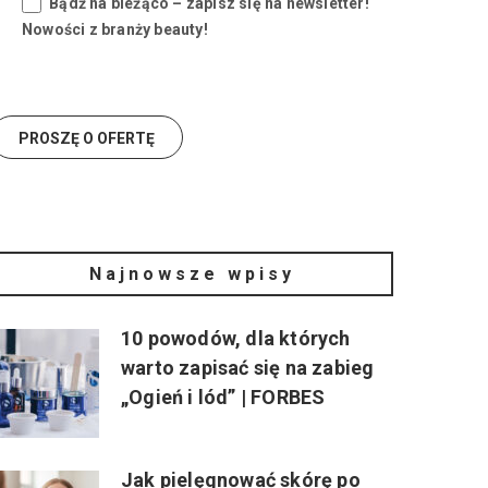
Bądź na bieżąco – zapisz się na newsletter!
Nowości z branży beauty!
Najnowsze wpisy
10 powodów, dla których
warto zapisać się na zabieg
„Ogień i lód” | FORBES
Jak pielęgnować skórę po