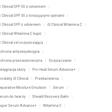
S Clinical SPF 50 z odcieniem
S Clinical SPF 50 z tonizującymi opiniami
S Clinical SPF z odcieniem
iS Clinical Witamina C
S Clinical Witamina C kupić
S Clinical żel oczyszczający
chrona antyoksydacyjna
chrona przeciwsłoneczna
Oczyszczanie
ielęgnacja skóry
Pro-Heal Serum Advance+
rodukty iS Clinical
Przebarwienia
eparative Moisture Emulsion
Serum
erum do twarzy
Sheald Recovery Balm
uper Serum Advance+
Witamina C