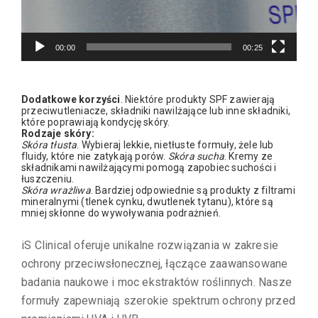
00:00
00:25
Dodatkowe korzyści
. Niektóre produkty SPF zawierają
przeciwutleniacze, składniki nawilżające lub inne składniki,
które poprawiają kondycję skóry.
Rodzaje skóry:
Skóra tłusta
. Wybieraj lekkie, nietłuste formuły, żele lub
fluidy, które nie zatykają porów.
Skóra sucha
. Kremy ze
składnikami nawilżającymi pomogą zapobiec suchości i
łuszczeniu.
Skóra wrażliwa
. Bardziej odpowiednie są produkty z filtrami
mineralnymi (tlenek cynku, dwutlenek tytanu), które są
mniej skłonne do wywoływania podrażnień.
iS Clinical oferuje unikalne rozwiązania w zakresie
ochrony przeciwsłonecznej, łączące zaawansowane
badania naukowe i moc ekstraktów roślinnych. Nasze
formuły zapewniają szerokie spektrum ochrony przed