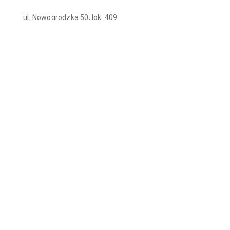
ul. Nowogrodzka 50, lok. 409
00-695, Warszawa
+48 22 230 43 36
info@bmed.pro
Youtube