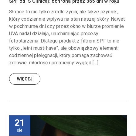
SPF od iS Clinical: ochrona przez 365 dni w roku
Słońce to nie tylko źródło życia, ale także czynnik,
który codziennie wpływa na stan naszej skóry. Nawet
w pochmurne dni czy przez okno w biurze promienie
UVA nadal działają, uruchamiając procesy
fotostarzenia. Dlatego produkt z filtrem SPF to nie
tylko „letni must-have”, ale obowiązkowy element
codziennej pielęgnacji, który pomaga zachować
zdrowie, młodość i promienny wygląd […]
WIĘCEJ
21
sie