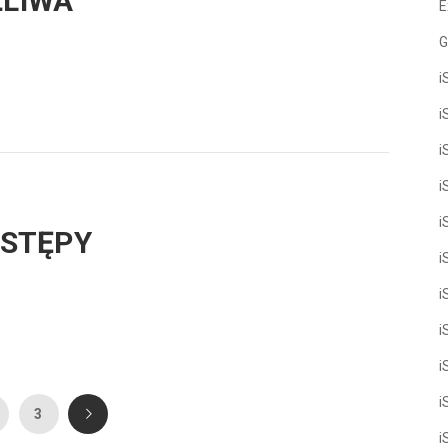
ŻLIWA
E
G
i
i
i
i
i
ZSTĘPY
i
i
i
i
i
3
i