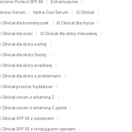
xtreme Protect SPF 40
Extremozyme
enexc Serum
Hydra-Cool Serum
iS Clinical
S Clinical dla kosmetyczek
iS Clinical dla mycia
S Clinical dla oczu
iS Clinical dla skóry mieszanej
S Clinical dla skóry suchej
S Clinical dla skóry tłustej
S Clinical dla skóry wrażliwej
S Clinical dla skóry z problemami
S Clinical przeciw trądzikowi
S Clinical serum z witaminą C
S Clinical serum z witaminą C opinie
S Clinical SPF 50 z odcieniem
S Clinical SPF 50 z tonizującymi opiniami