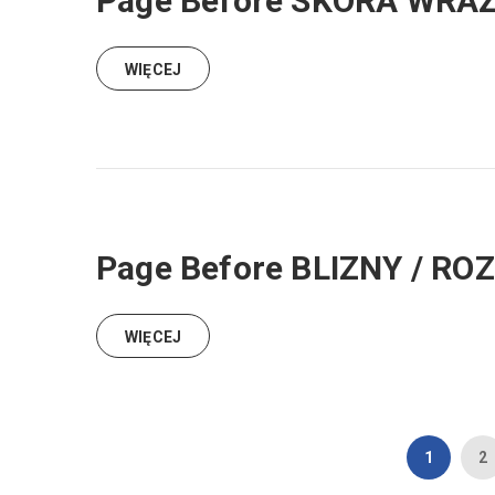
Page Before SKÓRA WRA
WIĘCEJ
Page Before BLIZNY / RO
WIĘCEJ
1
2