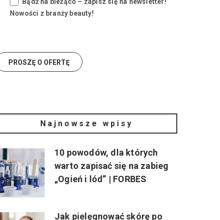
Bądź na bieżąco – zapisz się na newsletter!
Nowości z branży beauty!
Najnowsze wpisy
10 powodów, dla których
warto zapisać się na zabieg
„Ogień i lód” | FORBES
Jak pielęgnować skórę po