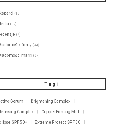
ksperci
(13)
edia
(12)
ecenzje
(7)
iadomości firmy
(34)
iadomości marki
(67)
Tagi
ctive Serum
Brightening Complex
leansing Complex
Copper Firming Mist
clipse SPF 50+
Extreme Protect SPF 30