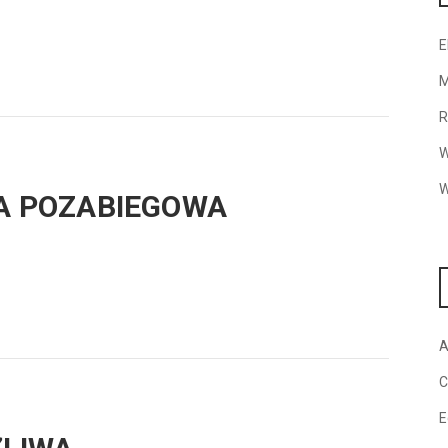
E
M
R
W
W
JA POZABIEGOWA
A
C
E