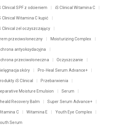
S Clinical SPF z odcieniem
iS Clinical Witamina C
S Clinical Witamina C kupić
S Clinical żel oczyszczający
rem przeciwsłoneczny
Moisturizing Complex
chrona antyoksydacyjna
chrona przeciwsłoneczna
Oczyszczanie
ielęgnacja skóry
Pro-Heal Serum Advance+
rodukty iS Clinical
Przebarwienia
eparative Moisture Emulsion
Serum
heald Recovery Balm
Super Serum Advance+
itamina C
Witamina E
Youth Eye Complex
outh Serum